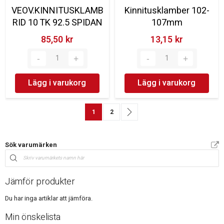
VEOV.KINNITUSKLAMB
Kinnitusklamber 102-
RID 10 TK 92.5 SPIDAN
107mm
85,50 kr‎
13,15 kr‎
Lägg i varukorg
Lägg i varukorg
Sida
You're currently reading page
Sida
Sida
Nästa
1
2
Sök varumärken
Jämför produkter
Du har inga artiklar att jämföra.
Min önskelista