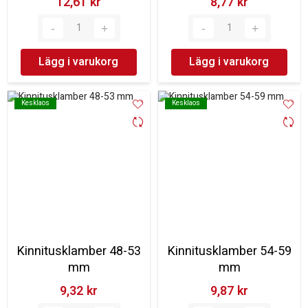
12,61 kr‎
8,77 kr‎
Lägg i varukorg
Lägg i varukorg
Kesklaos
Kesklaos
Kesklaos
Kesklaos
Kinnitusklamber 48-53
Kinnitusklamber 54-59
mm
mm
9,32 kr‎
9,87 kr‎