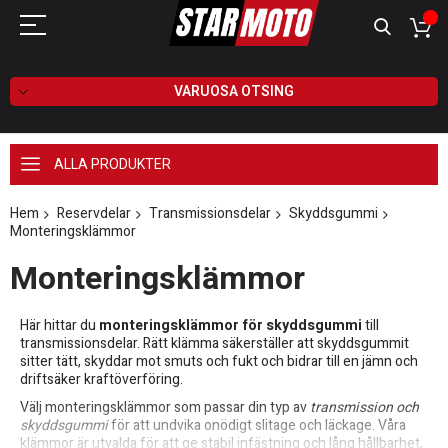
VARUOSA OTSING
ALLA PRODUKTER
Hem
Reservdelar
Transmissionsdelar
Skyddsgummi
Monteringsklämmor
Monteringsklämmor
Här hittar du
monteringsklämmor för skyddsgummi
till
transmissionsdelar. Rätt klämma säkerställer att skyddsgummit
sitter tätt, skyddar mot smuts och fukt och bidrar till en jämn och
driftsäker kraftöverföring.
Välj monteringsklämmor som passar din typ av
transmission och
skyddsgummi
för att undvika onödigt slitage och läckage. Våra
klämmor är utvalda för att ge stabil infästning och lång hållbarhet,