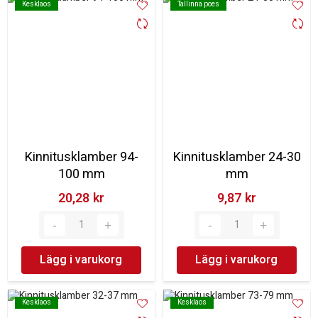
Kesklaos
Kesklaos
Tallinna poes
Tallinna poes
Kinnitusklamber 94-
Kinnitusklamber 24-30
100 mm
mm
20,28 kr‎
9,87 kr‎
Lägg i varukorg
Lägg i varukorg
Kesklaos
Kesklaos
Kesklaos
Kesklaos