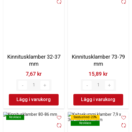
Kinnitusklamber 32-37
Kinnitusklamber 73-79
mm
mm
7,67 kr‎
15,89 kr‎
Lägg i varukorg
Lägg i varukorg
Kesklaos
Kesklaos
Soodushind -20%
Soodushind -20%
Kesklaos
Kesklaos