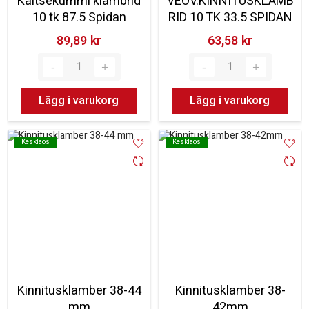
Kaitsekummi klambrid
VEOV.KINNITUSKLAMB
10 tk 87.5 Spidan
RID 10 TK 33.5 SPIDAN
89,89 kr‎
63,58 kr‎
Lägg i varukorg
Lägg i varukorg
Kesklaos
Kesklaos
Kesklaos
Kesklaos
Kinnitusklamber 38-44
Kinnitusklamber 38-
mm
42mm