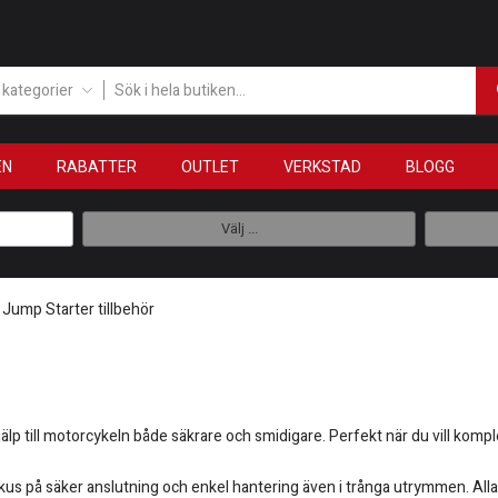
a kategorier
EN
RABATTER
OUTLET
VERKSTAD
BLOGG
Välj ...
Jump Starter tillbehör
älp till motorcykeln både säkrare och smidigare. Perfekt när du vill kompl
kus på säker anslutning och enkel hantering även i trånga utrymmen. Alla