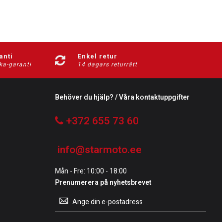
anti
Enkel retur
ka-garanti
14 dagars returrätt
Behöver du hjälp? / Våra kontaktuppgifter
+372 655 73 60
info@starmoto.ee
Mån - Fre: 10:00 - 18:00
Prenumerera på nyhetsbrevet
Prenumerera
på
vårt
nyhetsbrev: