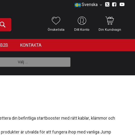
Svenska
Önskelista
Ditt Konto
Din Kundvagn
B2B
KONTAKTA
Välj ...
ettera din befintliga startbooster med rätt kablar, klämmor och
 produkter är utvalda för att fungera ihop med vanliga Jump