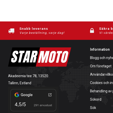
Snabb leverans
Säkra 
Varje beställning, varje dag!
Vi värde
Information
Blogg och nyh
Om företaget
Användarvillko
Akadeemia tee 78, 13520
Cookies och in
Tallinn, Estland
Behandling av
Sökord
Sök