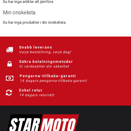
Du har inga artiklar att jämföra.
Min önskelista
Du har inga produkter i din önskelista.
Snabb leverans
Varje beställning, varje dag!
Säkra betalningsmetoder
Vi värdesätter din säkerhet
Pengarna-tillbaka-garanti
14 dagars pengarna-tillbaka-garanti
Enkel retur
14 dagars returrätt