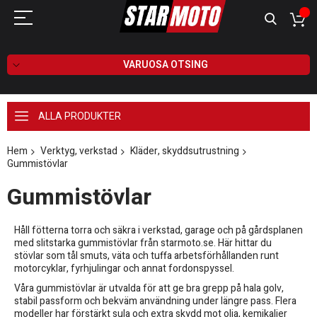
VARUOSA OTSING
ALLA PRODUKTER
Hem
Verktyg, verkstad
Kläder, skyddsutrustning
Gummistövlar
Gummistövlar
Håll fötterna torra och säkra i verkstad, garage och på gårdsplanen
med slitstarka gummistövlar från starmoto.se. Här hittar du
stövlar som tål smuts, väta och tuffa arbetsförhållanden runt
motorcyklar, fyrhjulingar och annat fordonspyssel.
Våra gummistövlar är utvalda för att ge bra grepp på hala golv,
stabil passform och bekväm användning under längre pass. Flera
modeller har förstärkt sula och extra skydd mot olja, kemikalier