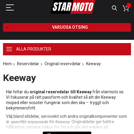
VARUOSA OTSING
ALLA PRODUKTER
Hem
Reservdelar
Original reservdelar
Keeway
Keeway
Här hittar du
original reservdelar till Keeway
från starmoto.se.
Vi fokuserar på rätt passform och kvalitet så att din Keeway
moped eller scooter fungerar som den ska – tryggt och
bekymmersfritt.
Välj bland slitdelar, servicekit och andra originalkomponenter som
är
specifikt anpassade för Keeway
. Originaldelar ger bättre
hållbarhet, minskar risken för fel och gör det enklare att
underhålla ditt fordon.