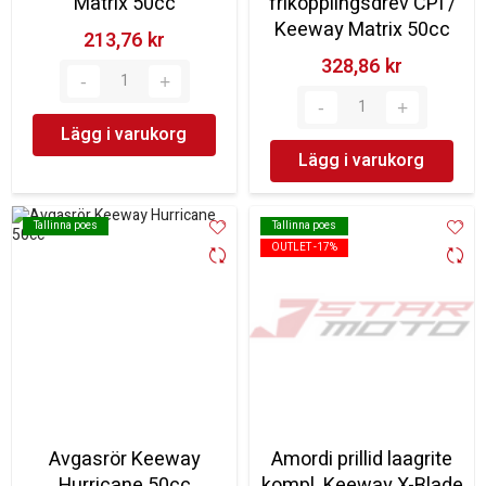
Matrix 50cc
frikopplingsdrev CPI /
Keeway Matrix 50cc
213,76 kr‎
328,86 kr‎
Lägg i varukorg
Lägg i varukorg
Tallinna poes
Tallinna poes
Tallinna poes
Tallinna poes
OUTLET -17%
OUTLET -17%
Avgasrör Keeway
Amordi prillid laagrite
Hurricane 50cc
kompl. Keeway X-Blade