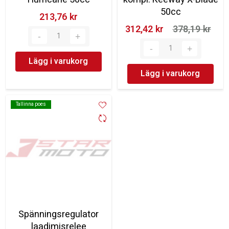
50cc
213,76 kr‎
312,42 kr‎
378,19 kr‎
Lägg i varukorg
Lägg i varukorg
Tallinna poes
Tallinna poes
Spänningsregulator
laadimisrelee