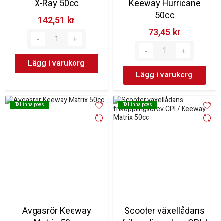
X-Ray 50cc
Keeway Hurricane
50cc
142,51 kr‎
73,45 kr‎
Lägg i varukorg
Lägg i varukorg
Tallinna poes
Tallinna poes
Tallinna poes
Tallinna poes
Avgasrör Keeway
Scooter växellådans