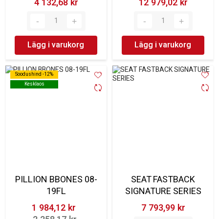
4 132,68 kr‎
12 979,02 kr‎
Lägg i varukorg
Lägg i varukorg
Soodushind -12%
Soodushind -12%
Kesklaos
Kesklaos
PILLION BBONES 08-
SEAT FASTBACK
19FL
SIGNATURE SERIES
1 984,12 kr‎
7 793,99 kr‎