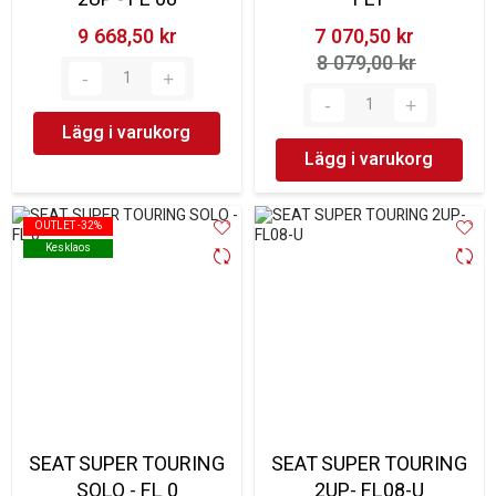
9 668,50 kr‎
7 070,50 kr‎
8 079,00 kr‎
Lägg i varukorg
Lägg i varukorg
OUTLET -32%
OUTLET -32%
Kesklaos
Kesklaos
SEAT SUPER TOURING
SEAT SUPER TOURING
SOLO - FL 0
2UP- FL08-U