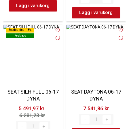
Lägg i varukorg
Lägg i varukorg
Soodushind -13%
Soodushind -13%
Kesklaos
Kesklaos
SEAT SILH FULL 06-17
SEAT DAYTONA 06-17
DYNA
DYNA
5 491,97 kr‎
7 541,86 kr‎
6 281,23 kr‎