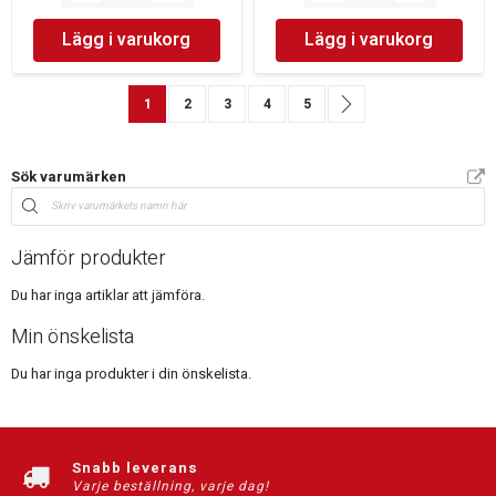
Lägg i varukorg
Lägg i varukorg
Sida
You're currently reading page
Sida
Sida
Sida
Sida
Sida
Nästa
1
2
3
4
5
Sök varumärken
Jämför produkter
Du har inga artiklar att jämföra.
Min önskelista
Du har inga produkter i din önskelista.
Snabb leverans
Varje beställning, varje dag!