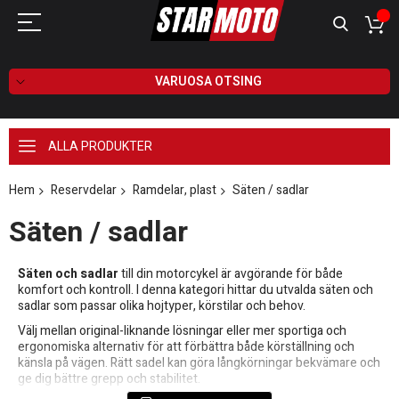
VARUOSA OTSING
ALLA PRODUKTER
Hem
Reservdelar
Ramdelar, plast
Säten / sadlar
Säten / sadlar
Säten och sadlar
till din motorcykel är avgörande för både
komfort och kontroll. I denna kategori hittar du utvalda säten och
sadlar som passar olika hojtyper, körstilar och behov.
Välj mellan original-liknande lösningar eller mer sportiga och
ergonomiska alternativ för att förbättra både körställning och
känsla på vägen. Rätt sadel kan göra långkörningar bekvämare och
ge dig bättre grepp och stabilitet.