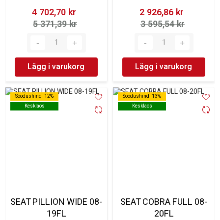
4 702,70 kr‎
2 926,86 kr‎
5 371,39 kr‎
3 595,54 kr‎
Lägg i varukorg
Lägg i varukorg
Soodushind -12%
Soodushind -12%
Soodushind -13%
Soodushind -13%
Kesklaos
Kesklaos
Kesklaos
Kesklaos
SEAT PILLION WIDE 08-
SEAT COBRA FULL 08-
19FL
20FL