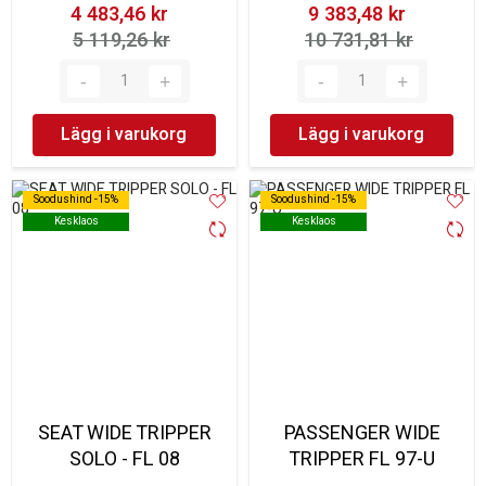
4 483,46 kr‎
9 383,48 kr‎
5 119,26 kr‎
10 731,81 kr‎
Lägg i varukorg
Lägg i varukorg
Soodushind -15%
Soodushind -15%
Soodushind -15%
Soodushind -15%
Kesklaos
Kesklaos
Kesklaos
Kesklaos
SEAT WIDE TRIPPER
PASSENGER WIDE
SOLO - FL 08
TRIPPER FL 97-U