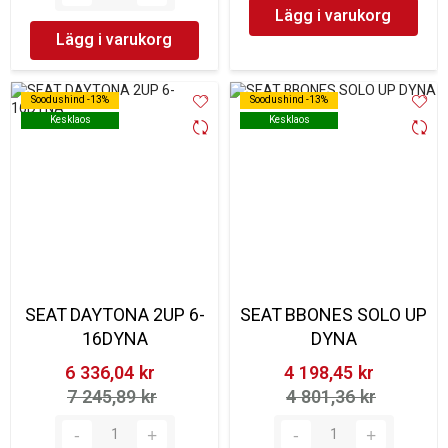
Lägg i varukorg
Lägg i varukorg
Soodushind -13%
Soodushind -13%
Soodushind -13%
Soodushind -13%
Kesklaos
Kesklaos
Kesklaos
Kesklaos
SEAT DAYTONA 2UP 6-
SEAT BBONES SOLO UP
16DYNA
DYNA
6 336,04 kr‎
4 198,45 kr‎
7 245,89 kr‎
4 801,36 kr‎