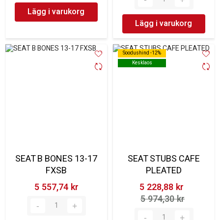
Lägg i varukorg
Lägg i varukorg
Soodushind -12%
Soodushind -12%
Kesklaos
Kesklaos
SEAT B BONES 13-17
SEAT STUBS CAFE
FXSB
PLEATED
5 557,74 kr‎
5 228,88 kr‎
5 974,30 kr‎