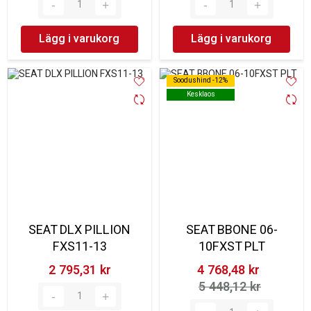
Lägg i varukorg
Lägg i varukorg
Soodushind -12%
Soodushind -12%
Kesklaos
Kesklaos
SEAT DLX PILLION
SEAT BBONE 06-
FXS11-13
10FXST PLT
2 795,31 kr‎
4 768,48 kr‎
5 448,12 kr‎