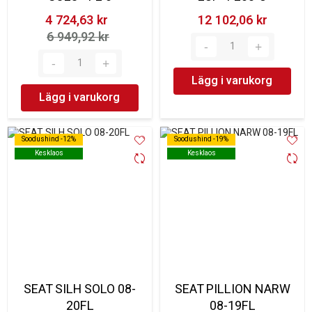
4 724,63 kr‎
12 102,06 kr‎
6 949,92 kr‎
Lägg i varukorg
Lägg i varukorg
Soodushind -12%
Soodushind -12%
Soodushind -19%
Soodushind -19%
Kesklaos
Kesklaos
Kesklaos
Kesklaos
SEAT SILH SOLO 08-
SEAT PILLION NARW
20FL
08-19FL