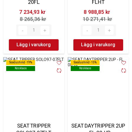
20FL
FLHT
7 234,93 kr‎
8 988,85 kr‎
8 265,36 kr‎
10 271,41 kr‎
Lägg i varukorg
Lägg i varukorg
Soodushind -19%
Soodushind -19%
Soodushind -15%
Soodushind -15%
Kesklaos
Kesklaos
Kesklaos
Kesklaos
SEAT TRIPPER
SEAT DAYTRIPPER 2UP