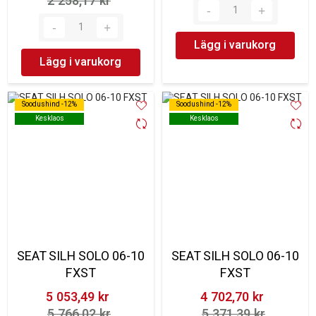
2 258,17 kr‎
Lägg i varukorg
Lägg i varukorg
Soodushind -12%
Soodushind -12%
Soodushind -12%
Soodushind -12%
Kesklaos
Kesklaos
Kesklaos
Kesklaos
SEAT SILH SOLO 06-10
SEAT SILH SOLO 06-10
FXST
FXST
5 053,49 kr‎
4 702,70 kr‎
5 766,02 kr‎
5 371,39 kr‎