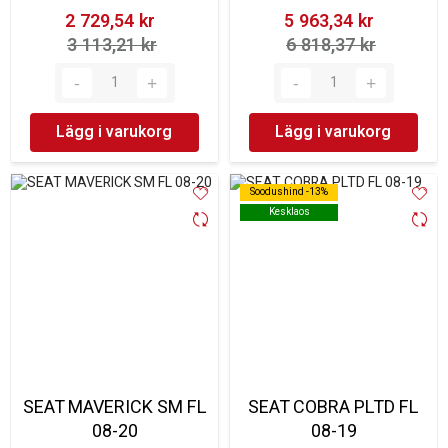
2 729,54 kr‎
5 963,34 kr‎
3 113,21 kr‎
6 818,37 kr‎
Lägg i varukorg
Lägg i varukorg
Soodushind -13%
Soodushind -13%
Kesklaos
Kesklaos
SEAT MAVERICK SM FL
SEAT COBRA PLTD FL
08-20
08-19