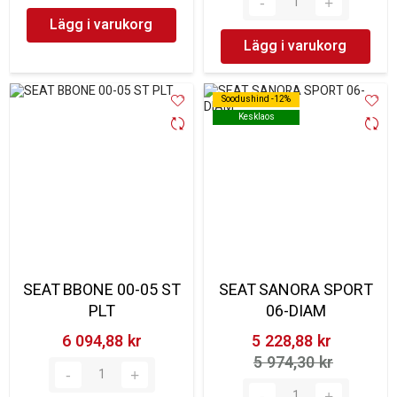
Lägg i varukorg
Lägg i varukorg
Soodushind -12%
Soodushind -12%
Kesklaos
Kesklaos
SEAT BBONE 00-05 ST
SEAT SANORA SPORT
PLT
06-DIAM
6 094,88 kr‎
5 228,88 kr‎
5 974,30 kr‎