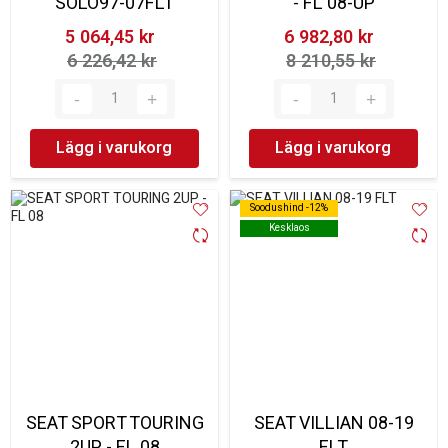
SOLO97-07FLT
- FL 08-UP
5 064,45 kr‎
6 982,80 kr‎
6 226,42 kr‎
8 210,55 kr‎
Lägg i varukorg
Lägg i varukorg
Soodushind -12%
Soodushind -12%
Kesklaos
Kesklaos
SEAT SPORT TOURING
SEAT VILLIAN 08-19
2UP - FL 08
FLT