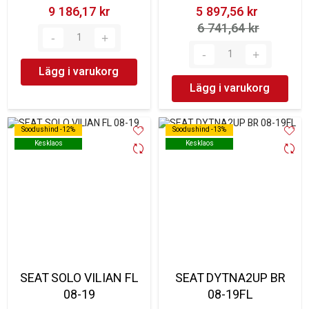
9 186,17 kr‎
5 897,56 kr‎
6 741,64 kr‎
Lägg i varukorg
Lägg i varukorg
Soodushind -12%
Soodushind -12%
Soodushind -13%
Soodushind -13%
Kesklaos
Kesklaos
Kesklaos
Kesklaos
SEAT SOLO VILIAN FL
SEAT DYTNA2UP BR
08-19
08-19FL