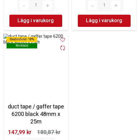
Lägg i varukorg
Lägg i varukorg
Soodushind -18%
Soodushind -18%
Kesklaos
Kesklaos
duct tape / gaffer tape
6200 black 48mm x
25m
147,99 kr‎
180,87 kr‎