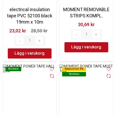
electrical insulation
MOMENT REMOVABLE
tape PVC 52100 black
STRIPS KOMPL.
19mm x 10m
30,69 kr‎
23,02 kr‎
28,50 kr‎
Lägg i varukorg
Lägg i varukorg
Kesklaos
Kesklaos
Soodushind -8%
Soodushind -8%
Kesklaos
Kesklaos