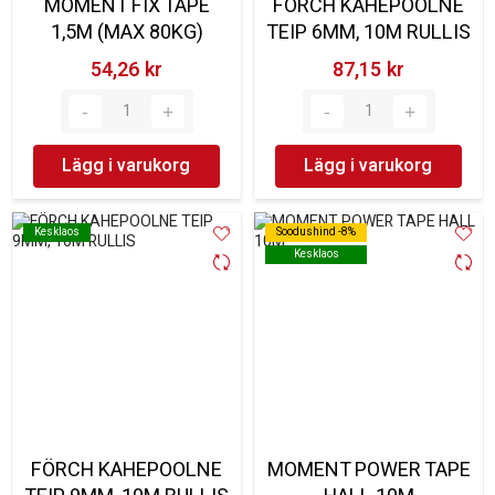
MOMENT FIX TAPE
FÖRCH KAHEPOOLNE
1,5M (MAX 80KG)
TEIP 6MM, 10M RULLIS
54,26 kr‎
87,15 kr‎
Lägg i varukorg
Lägg i varukorg
Kesklaos
Kesklaos
Soodushind -8%
Soodushind -8%
Kesklaos
Kesklaos
FÖRCH KAHEPOOLNE
MOMENT POWER TAPE