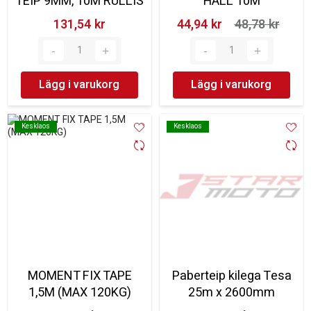
TEIP 9MM, 10M RULLIS
HALL 10M
131,54 kr‎
44,94 kr‎
48,78 kr‎
Lägg i varukorg
Lägg i varukorg
Kesklaos
Kesklaos
Kesklaos
Kesklaos
MOMENT FIX TAPE
Paberteip kilega Tesa
1,5M (MAX 120KG)
25m x 2600mm