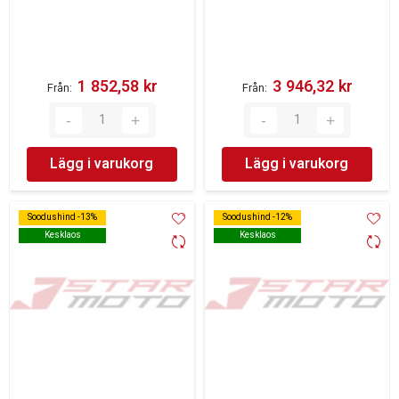
1 852,58 kr‎
3 946,32 kr‎
Från
Från
Lägg i varukorg
Lägg i varukorg
Soodushind -13%
Soodushind -13%
Soodushind -12%
Soodushind -12%
Kesklaos
Kesklaos
Kesklaos
Kesklaos