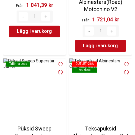
Alpinestars(Road)
1 041,39 kr‎
Från
Motochino V2
1 721,04 kr‎
Från
Lägg i varukorg
Lägg i varukorg
Tallinna poes
Tallinna poes
OUTLET -26%
OUTLET -26%
Kesklaos
Kesklaos
Püksid Sweep
Teksapüksid