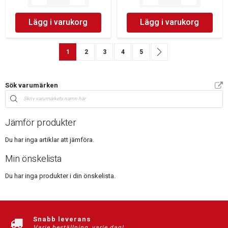
Lägg i varukorg
Lägg i varukorg
Sida
You're currently reading page
Sida
Sida
Sida
Sida
Sida
Nästa
1
2
3
4
5
Sök varumärken
Jämför produkter
Du har inga artiklar att jämföra.
Min önskelista
Du har inga produkter i din önskelista.
Snabb leverans
Varje beställning, varje dag!