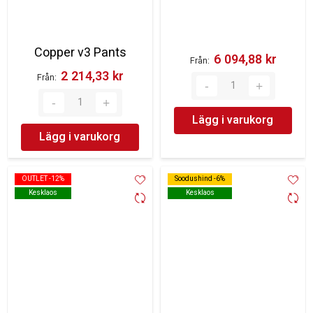
Copper v3 Pants
6 094,88 kr‎
Från
2 214,33 kr‎
Från
Lägg i varukorg
Lägg i varukorg
OUTLET -12%
OUTLET -12%
Soodushind -6%
Soodushind -6%
Kesklaos
Kesklaos
Kesklaos
Kesklaos