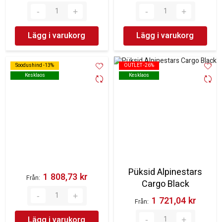
Lägg i varukorg
Lägg i varukorg
Soodushind -13%
Soodushind -13%
OUTLET -26%
OUTLET -26%
Kesklaos
Kesklaos
Kesklaos
Kesklaos
Püksid Alpinestars
1 808,73 kr‎
Från
Cargo Black
1 721,04 kr‎
Från
Lägg i varukorg