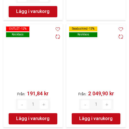
Lägg i varukorg
OUTLET -12%
OUTLET -12%
Soodushind -13%
Soodushind -13%
Kesklaos
Kesklaos
Kesklaos
Kesklaos
191,84 kr‎
2 049,90 kr‎
Från
Från
Lägg i varukorg
Lägg i varukorg