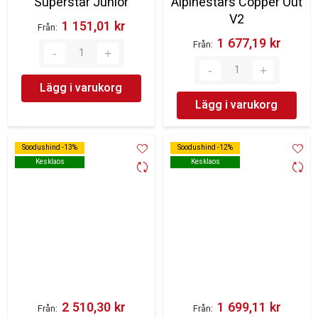
Superstar Junior
Alpinestars Copper Out
V2
1 151,01 kr‎
Från
1 677,19 kr‎
Från
Lägg i varukorg
Lägg i varukorg
Soodushind -13%
Soodushind -13%
Soodushind -12%
Soodushind -12%
Kesklaos
Kesklaos
Kesklaos
Kesklaos
2 510,30 kr‎
1 699,11 kr‎
Från
Från