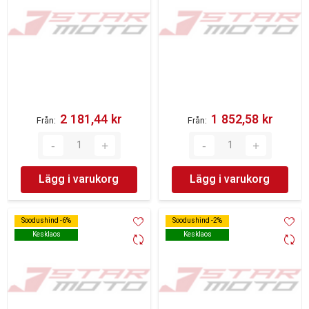
2 181,44 kr‎
1 852,58 kr‎
Från
Från
Lägg i varukorg
Lägg i varukorg
Soodushind -6%
Soodushind -6%
Soodushind -2%
Soodushind -2%
Kesklaos
Kesklaos
Kesklaos
Kesklaos