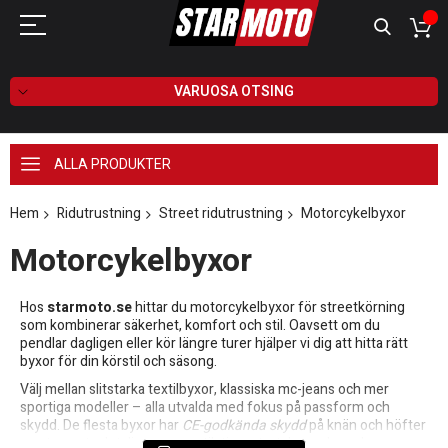
VARUOSA OTSING
ALLA PRODUKTER
Hem
Ridutrustning
Street ridutrustning
Motorcykelbyxor
Motorcykelbyxor
Hos
starmoto.se
hittar du motorcykelbyxor för streetkörning
som kombinerar säkerhet, komfort och stil. Oavsett om du
pendlar dagligen eller kör längre turer hjälper vi dig att hitta rätt
byxor för din körstil och säsong.
Välj mellan slitstarka textilbyxor, klassiska mc-jeans och mer
sportiga modeller – alla utvalda med fokus på passform och
skydd. De flesta byxor har
CE-godkända skydd
på knän och höfter
samt smarta detaljer som ventilation, stretchpaneler och