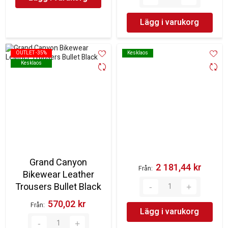
Lägg i varukorg
OUTLET -35%
OUTLET -35%
Kesklaos
Kesklaos
Kesklaos
Kesklaos
Grand Canyon
2 181,44 kr‎
Från
Bikewear Leather
Trousers Bullet Black
570,02 kr‎
Från
Lägg i varukorg