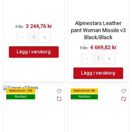
Alpinestars Leather
3 244,76 kr‎
Från
pant Woman Missile v3
Black/Black
4 669,82 kr‎
Från
Lägg i varukorg
Lägg i varukorg
Soodushind -10%
Soodushind -10%
Soodushind -6%
Soodushind -6%
Kesklaos
Kesklaos
Kesklaos
Kesklaos