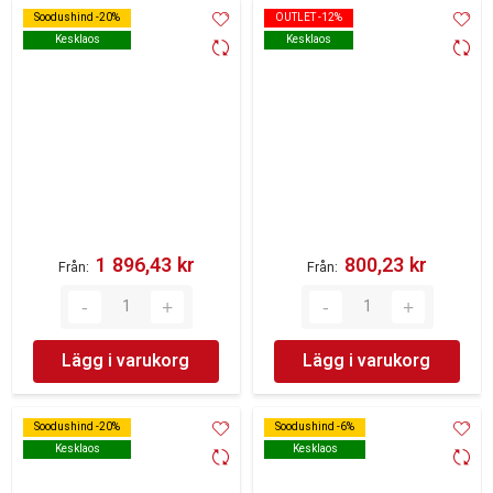
Soodushind -20%
Soodushind -20%
OUTLET -12%
OUTLET -12%
Kesklaos
Kesklaos
Kesklaos
Kesklaos
1 896,43 kr‎
800,23 kr‎
Från
Från
Lägg i varukorg
Lägg i varukorg
Soodushind -20%
Soodushind -20%
Soodushind -6%
Soodushind -6%
Kesklaos
Kesklaos
Kesklaos
Kesklaos