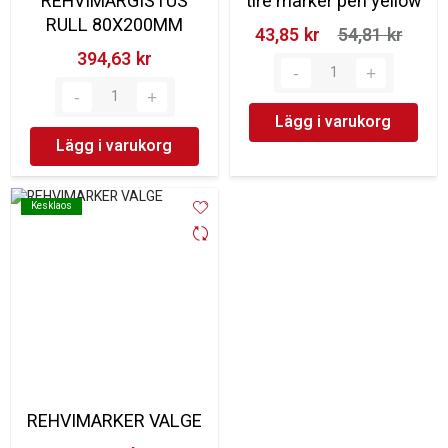
REHVIMÄRGISTUS
tire marker pen yellow
RULL 80X200MM
43,85 kr‎
54,81 kr‎
394,63 kr‎
Lägg i varukorg
Lägg i varukorg
Kesklaos
Kesklaos
REHVIMARKER VALGE