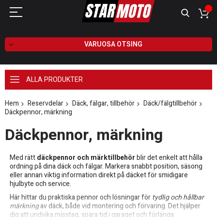
VARUOSA OTSING
ALLA PRODUKTER
Hem
Reservdelar
Däck, fälgar, tillbehör
Däck/fälgtillbehör
Däckpennor, märkning
Däckpennor, märkning
Med rätt
däckpennor och märktillbehör
blir det enkelt att hålla
ordning på dina däck och fälgar. Markera snabbt position, säsong
eller annan viktig information direkt på däcket för smidigare
hjulbyte och service.
Här hittar du praktiska pennor och lösningar för
tydlig och hållbar
märkning
av däck, både vid montering och förvaring. Det hjälper
dig att undvika misstag, spara tid i garaget och förlänga