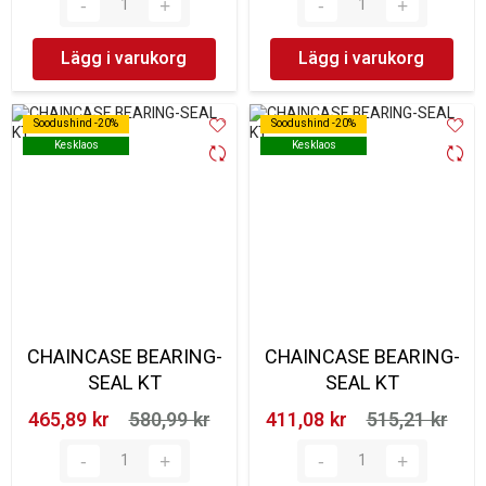
Lägg i varukorg
Lägg i varukorg
Soodushind -20%
Soodushind -20%
Soodushind -20%
Soodushind -20%
Kesklaos
Kesklaos
Kesklaos
Kesklaos
CHAINCASE BEARING-
CHAINCASE BEARING-
SEAL KT
SEAL KT
465,89 kr‎
580,99 kr‎
411,08 kr‎
515,21 kr‎