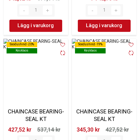
Lägg i varukorg
Lägg i varukorg
Soodushind -20%
Soodushind -20%
Soodushind -19%
Soodushind -19%
Kesklaos
Kesklaos
Kesklaos
Kesklaos
CHAINCASE BEARING-
CHAINCASE BEARING-
SEAL KT
SEAL KT
427,52 kr‎
537,14 kr‎
345,30 kr‎
427,52 kr‎