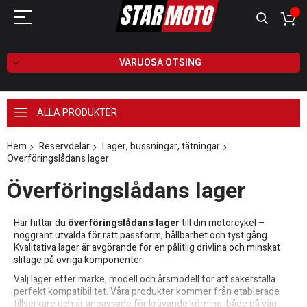
VARUOSA OTSING
ALLA PRODUKTER
Hem
Reservdelar
Lager, bussningar, tätningar
Överföringslådans lager
Överföringslådans lager
Här hittar du
överföringslådans lager
till din motorcykel –
noggrant utvalda för rätt passform, hållbarhet och tyst gång.
Kvalitativa lager är avgörande för en pålitlig drivlina och minskat
slitage på övriga komponenter.
Välj lager efter märke, modell och årsmodell för att säkerställa
perfekt kompatibilitet. Våra produkter kommer från etablerade
tillverkare och är anpassade för krävande körning, både på väg