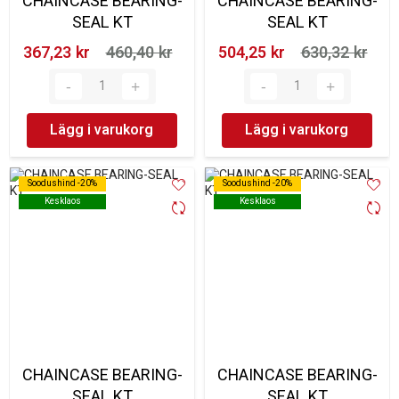
CHAINCASE BEARING-
CHAINCASE BEARING-
SEAL KT
SEAL KT
367,23 kr‎
460,40 kr‎
504,25 kr‎
630,32 kr‎
Lägg i varukorg
Lägg i varukorg
Soodushind -20%
Soodushind -20%
Soodushind -20%
Soodushind -20%
Kesklaos
Kesklaos
Kesklaos
Kesklaos
CHAINCASE BEARING-
CHAINCASE BEARING-
SEAL KT
SEAL KT