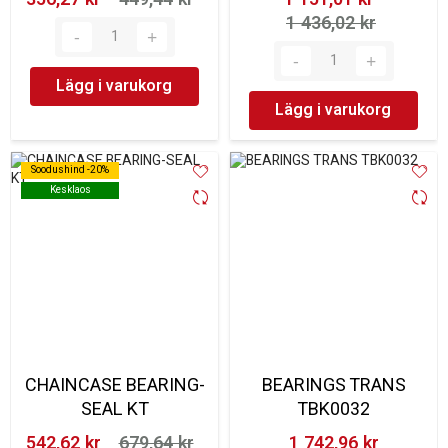
1 436,02 kr‎
Lägg i varukorg
Lägg i varukorg
Soodushind -20%
Soodushind -20%
Kesklaos
Kesklaos
CHAINCASE BEARING-
BEARINGS TRANS
SEAL KT
TBK0032
542,62 kr‎
679,64 kr‎
1 742,96 kr‎