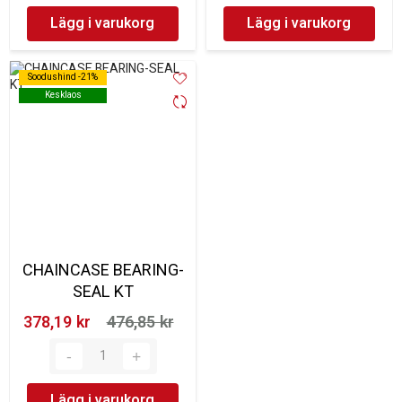
Lägg i varukorg
Lägg i varukorg
Soodushind -21%
Soodushind -21%
Kesklaos
Kesklaos
CHAINCASE BEARING-
SEAL KT
378,19 kr‎
476,85 kr‎
Lägg i varukorg