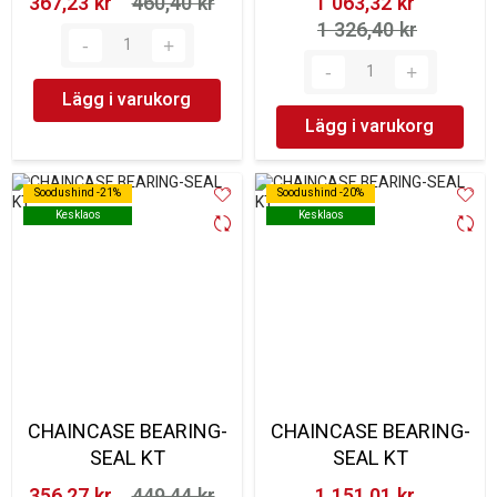
367,23 kr‎
460,40 kr‎
1 063,32 kr‎
1 326,40 kr‎
Lägg i varukorg
Lägg i varukorg
Soodushind -21%
Soodushind -21%
Soodushind -20%
Soodushind -20%
Kesklaos
Kesklaos
Kesklaos
Kesklaos
CHAINCASE BEARING-
CHAINCASE BEARING-
SEAL KT
SEAL KT
356,27 kr‎
449,44 kr‎
1 151,01 kr‎