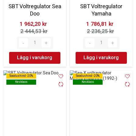
SBT Voltregulator Sea
SBT Voltregulator
Doo
Yamaha
1 962,20 kr‎
1 786,81 kr‎
2 444,53 kr‎
2 236,25 kr‎
Lägg i varukorg
Lägg i varukorg
Soodushind -20%
Soodushind -20%
Soodushind -20%
Soodushind -20%
Kesklaos
Kesklaos
Kesklaos
Kesklaos