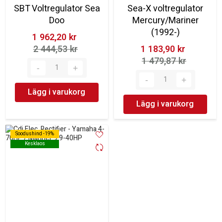
SBT Voltregulator Sea
Sea-X voltregulator
Doo
Mercury/Mariner
(1992-)
1 962,20 kr‎
2 444,53 kr‎
1 183,90 kr‎
1 479,87 kr‎
Lägg i varukorg
Lägg i varukorg
Soodushind -19%
Soodushind -19%
Kesklaos
Kesklaos