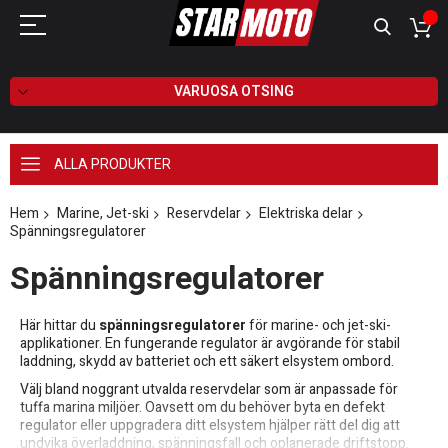
VARUOSA OTSING
ALLA PRODUKTER
Hem
Marine, Jet-ski
Reservdelar
Elektriska delar
Spänningsregulatorer
Spänningsregulatorer
Här hittar du
spänningsregulatorer
för marine- och jet-ski-
applikationer. En fungerande regulator är avgörande för stabil
laddning, skydd av batteriet och ett säkert elsystem ombord.
Välj bland noggrant utvalda reservdelar som är anpassade för
tuffa marina miljöer. Oavsett om du behöver byta en defekt
regulator eller uppgradera ditt elsystem hjälper rätt del dig att
undvika överladdning, spänningsfall och oplanerade driftstopp.