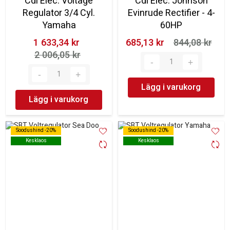
Cdi Elec. Voltage
Cdi Elec. Johnson
Regulator 3/4 Cyl.
Evinrude Rectifier - 4-
Yamaha
60HP
1 633,34 kr‎
685,13 kr‎
844,08 kr‎
2 006,05 kr‎
Lägg i varukorg
Lägg i varukorg
Soodushind -20%
Soodushind -20%
Soodushind -20%
Soodushind -20%
Kesklaos
Kesklaos
Kesklaos
Kesklaos