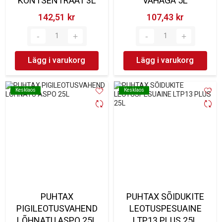
KONTSENTRAAT 3L
VAHAGA 5L
142,51 kr‎
107,43 kr‎
Lägg i varukorg
Lägg i varukorg
Kesklaos
Kesklaos
Kesklaos
Kesklaos
PUHTAX
PUHTAX SÕIDUKITE
PIGILEOTUSVAHEND
LEOTUSPESUAINE
LÕHNATU ASPO 25L
LTP13 PLUS 25L