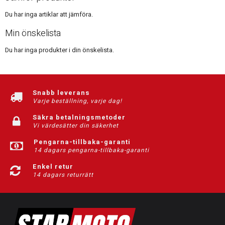
Du har inga artiklar att jämföra.
Min önskelista
Du har inga produkter i din önskelista.
Snabb leverans
Varje beställning, varje dag!
Säkra betalningsmetoder
Vi värdesätter din säkerhet
Pengarna-tillbaka-garanti
14 dagars pengarna-tillbaka-garanti
Enkel retur
14 dagars returrätt