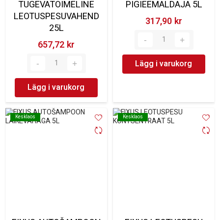
TUGEVATOIMELINE
PIGIEEMALDAJA 5L
LEOTUSPESUVAHEND
317,90 kr‎
25L
657,72 kr‎
Lägg i varukorg
Lägg i varukorg
Kesklaos
Kesklaos
Kesklaos
Kesklaos