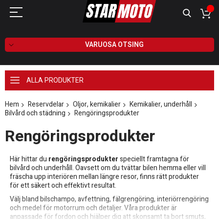
VARUOSA OTSING
ALLA PRODUKTER
Hem
Reservdelar
Oljor, kemikalier
Kemikalier, underhåll
Bilvård och städning
Rengöringsprodukter
Rengöringsprodukter
Här hittar du
rengöringsprodukter
speciellt framtagna för
bilvård och underhåll. Oavsett om du tvättar bilen hemma eller vill
fräscha upp interiören mellan längre resor, finns rätt produkter
för ett säkert och effektivt resultat.
Välj bland bilschampo, avfettning, fälgrengöring, interiörrengöring
och medel för motorrum och detaljer. Våra produkter är
anpassade för fordon och hjälper dig att skonsamt ta bort smuts,