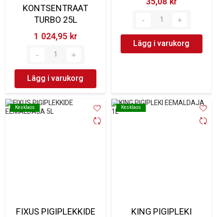
35,08 kr‎
KONTSENTRAAT
TURBO 25L
1 024,95 kr‎
Lägg i varukorg
Lägg i varukorg
Kesklaos
Kesklaos
Kesklaos
Kesklaos
FIXUS PIGIPLEKKIDE
KING PIGIPLEKI