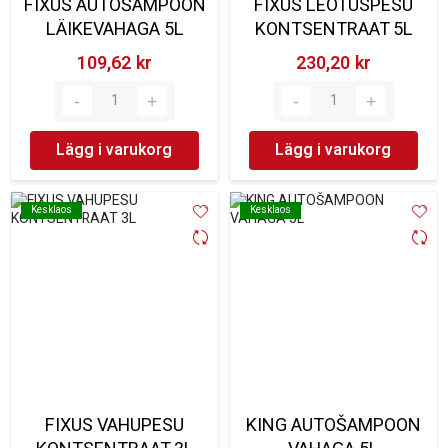
FIXUS AUTOŠAMPOON
FIXUS LEOTUSPESU
LÄIKEVAHAGA 5L
KONTSENTRAAT 5L
109,62 kr‎
230,20 kr‎
Lägg i varukorg
Lägg i varukorg
Kesklaos
Kesklaos
Kesklaos
Kesklaos
FIXUS VAHUPESU
KING AUTOŠAMPOON