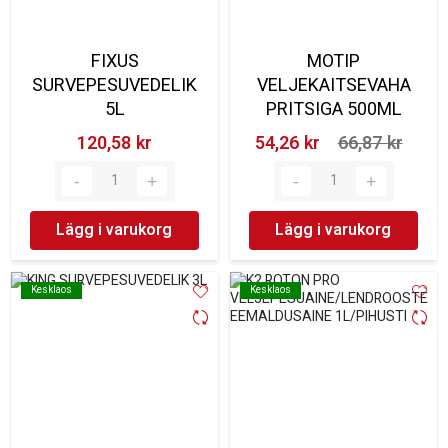
FIXUS
MOTIP
SURVEPESUVEDELIK
VELJEKAITSEVAHA
5L
PRITSIGA 500ML
120,58 kr‎
54,26 kr‎
66,87 kr‎
Lägg i varukorg
Lägg i varukorg
Kesklaos
Kesklaos
Kesklaos
Kesklaos