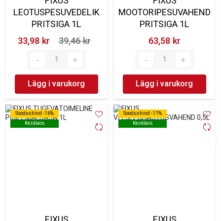
FIXUS
FIXUS
LEOTUSPESUVEDELIK
MOOTORIPESUVAHEND
PRITSIGA 1L
PRITSIGA 1L
33,98 kr‎
39,46 kr‎
63,58 kr‎
Lägg i varukorg
Lägg i varukorg
Soodushind -16%
Soodushind -16%
Soodushind -11%
Soodushind -11%
Kesklaos
Kesklaos
Kesklaos
Kesklaos
FIXUS
FIXUS