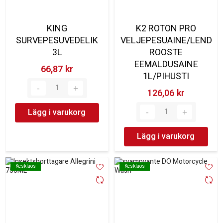
KING
K2 ROTON PRO
SURVEPESUVEDELIK
VELJEPESUAINE/LEND
3L
ROOSTE
EEMALDUSAINE
66,87 kr‎
1L/PIHUSTI
126,06 kr‎
Lägg i varukorg
Lägg i varukorg
Kesklaos
Kesklaos
Kesklaos
Kesklaos