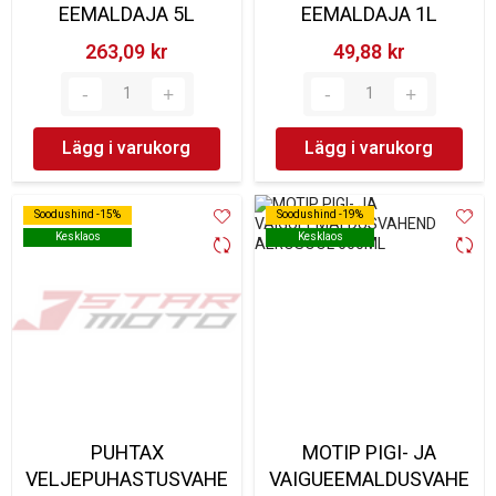
EEMALDAJA 5L
EEMALDAJA 1L
263,09 kr‎
49,88 kr‎
Lägg i varukorg
Lägg i varukorg
Soodushind -15%
Soodushind -15%
Soodushind -19%
Soodushind -19%
Kesklaos
Kesklaos
Kesklaos
Kesklaos
PUHTAX
MOTIP PIGI- JA
VELJEPUHASTUSVAHE
VAIGUEEMALDUSVAHE