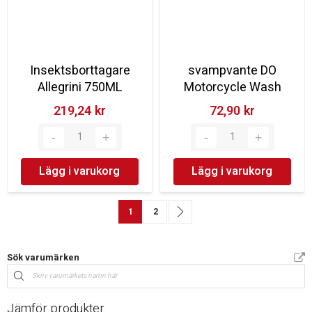
Insektsborttagare
svampvante DO
Allegrini 750ML
Motorcycle Wash
219,24 kr‎
72,90 kr‎
Lägg i varukorg
Lägg i varukorg
Sida
You're currently reading page
Sida
Sida
Nästa
1
2
Sök varumärken
Jämför produkter