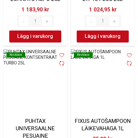
1 183,90 kr‎
1 024,95 kr‎
Lägg i varukorg
Lägg i varukorg
Kesklaos
Kesklaos
Kesklaos
Kesklaos
PUHTAX
FIXUS AUTOŠAMPOON
UNIVERSAALNE
LÄIKEVAHAGA 1L
PESUAINE