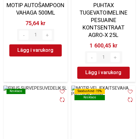
MOTIP AUTOŠAMPOON
PUHTAX
VAHAGA 500ML
TUGEVATOIMELINE
PESUAINE
75,64 kr‎
KONTSENTRAAT
AGRO-X 25L
1 600,45 kr‎
Lägg i varukorg
Lägg i varukorg
Kesklaos
Kesklaos
Soodushind -19%
Soodushind -19%
Kesklaos
Kesklaos