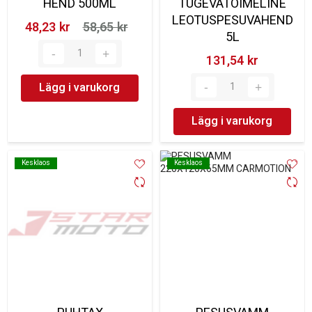
HEND 500ML
TUGEVATOIMELINE
LEOTUSPESUVAHEND
48,23 kr‎
58,65 kr‎
5L
131,54 kr‎
Lägg i varukorg
Lägg i varukorg
Kesklaos
Kesklaos
Kesklaos
Kesklaos