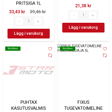
PRITSIGA 1L
21,38 kr‎
33,43 kr‎
39,46 kr‎
Lägg i varukorg
Lägg i varukorg
Kesklaos
Kesklaos
Kesklaos
Kesklaos
PUHTAX
FIXUS
KASUTUSVALMIS
TUGEVATOIMELINE