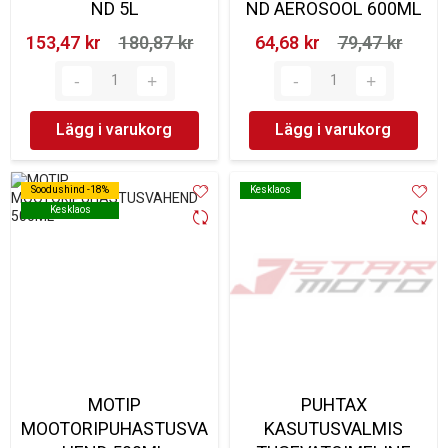
ND 5L
ND AEROSOOL 600ML
153,47 kr‎
180,87 kr‎
64,68 kr‎
79,47 kr‎
Lägg i varukorg
Lägg i varukorg
Soodushind -18%
Soodushind -18%
Kesklaos
Kesklaos
Kesklaos
Kesklaos
MOTIP
PUHTAX
MOOTORIPUHASTUSVA
KASUTUSVALMIS