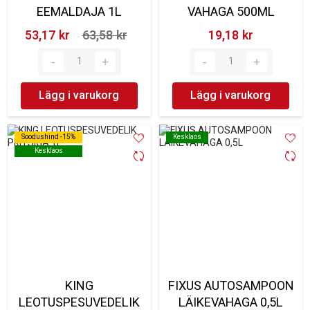
EEMALDAJA 1L
VAHAGA 500ML
53,17 kr‎
63,58 kr‎
19,18 kr‎
Lägg i varukorg
Lägg i varukorg
Soodushind -15%
Soodushind -15%
Kesklaos
Kesklaos
Kesklaos
Kesklaos
KING
FIXUS AUTOSAMPOON
LEOTUSPESUVEDELIK
LÄIKEVAHAGA 0,5L