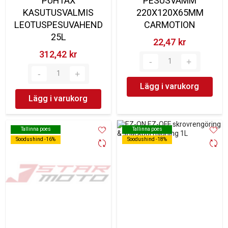
PUHTAX
PESUSVAMM
KASUTUSVALMIS
220X120X65MM
LEOTUSPESUVAHEND
CARMOTION
25L
22,47 kr‎
312,42 kr‎
Lägg i varukorg
Lägg i varukorg
Tallinna poes
Tallinna poes
Tallinna poes
Tallinna poes
Soodushind -16%
Soodushind -16%
Soodushind -18%
Soodushind -18%