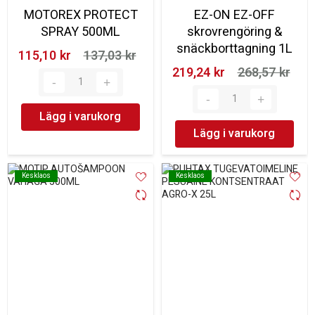
MOTOREX PROTECT
EZ-ON EZ-OFF
SPRAY 500ML
skrovrengöring &
snäckborttagning 1L
115,10 kr‎
137,03 kr‎
219,24 kr‎
268,57 kr‎
Lägg i varukorg
Lägg i varukorg
Kesklaos
Kesklaos
Kesklaos
Kesklaos