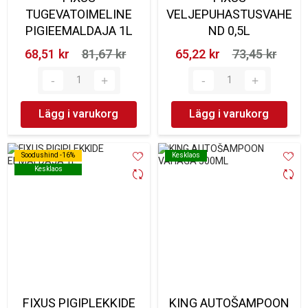
TUGEVATOIMELINE
VELJEPUHASTUSVAHE
PIGIEEMALDAJA 1L
ND 0,5L
68,51 kr‎
81,67 kr‎
65,22 kr‎
73,45 kr‎
Lägg i varukorg
Lägg i varukorg
Soodushind -16%
Soodushind -16%
Kesklaos
Kesklaos
Kesklaos
Kesklaos
FIXUS PIGIPLEKKIDE
KING AUTOŠAMPOON