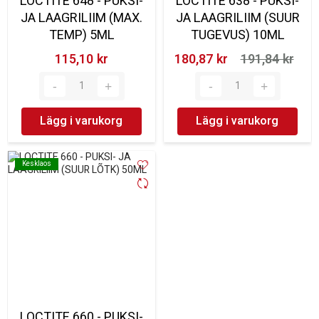
LOCTITE 648 - PUKSI-
LOCTITE 638 - PUKSI-
JA LAAGRILIIM (MAX.
JA LAAGRILIIM (SUUR
TEMP) 5ML
TUGEVUS) 10ML
115,10 kr‎
180,87 kr‎
191,84 kr‎
Lägg i varukorg
Lägg i varukorg
Kesklaos
Kesklaos
LOCTITE 660 - PUKSI-