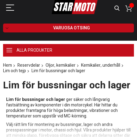
VARUOSA OTSING
ALLA PRODUKTER
Hem
Reservdelar
Oljor, kemikalier
Kemikalier, underhåll
Lim och tejp
Lim för bussningar och lager
Lim för bussningar och lager
Lim för bussningar och lager
ger säker och långvarig
fastsättning av komponenter i din motorcykel. Här hittar du
produkter framtagna för höga belastningar, vibrationer och
temperaturer som uppstår vid MC-körning.
Välj rätt lim för montering av bussningar, lager och andra
presspassningar i motor, chassi och hjul. Våra produkter hjälper till
att minska glapp, förebygga slitage och säkra att delarna sitter där