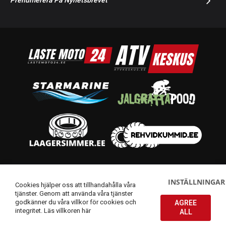
Prenumerera På Nyhetsbrevet
© 2014-2026 Starmoto OÜ
INSTÄLLNINGAR
Cookies hjälper oss att tillhandahålla våra
tjänster. Genom att använda våra tjänster
godkänner du våra villkor för cookies och
AGREE
integritet.
Läs villkoren här
ALL