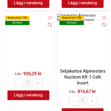
Lägg i varukorg
Lägg i varukorg
Soodushind -19%
Soodushind -19%
Soodushind -20%
Soodushind -20%
Kesklaos
Kesklaos
Kesklaos
Kesklaos
Seljakaitse Alpinestars
926,29 kr‎
Från
Nucleon KR-1 Celli
Insert
816,67 kr‎
Från
Lägg i varukorg