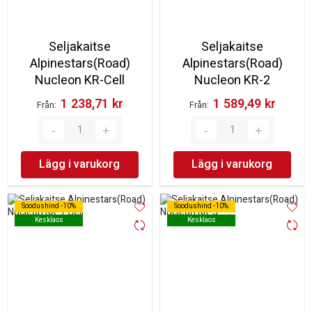
Seljakaitse
Seljakaitse
Alpinestars(Road)
Alpinestars(Road)
Nucleon KR-Cell
Nucleon KR-2
1 238,71 kr‎
1 589,49 kr‎
Från
Från
Lägg i varukorg
Lägg i varukorg
Soodushind -10%
Soodushind -10%
Soodushind -10%
Soodushind -10%
Kesklaos
Kesklaos
Kesklaos
Kesklaos