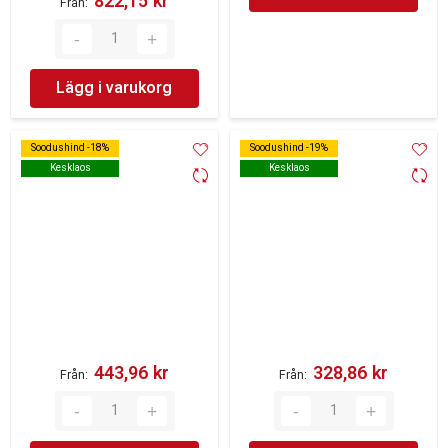
822,15 kr‎
Från
Lägg i varukorg
Soodushind -18%
Soodushind -18%
Soodushind -19%
Soodushind -19%
Kesklaos
Kesklaos
Kesklaos
Kesklaos
443,96 kr‎
328,86 kr‎
Från
Från