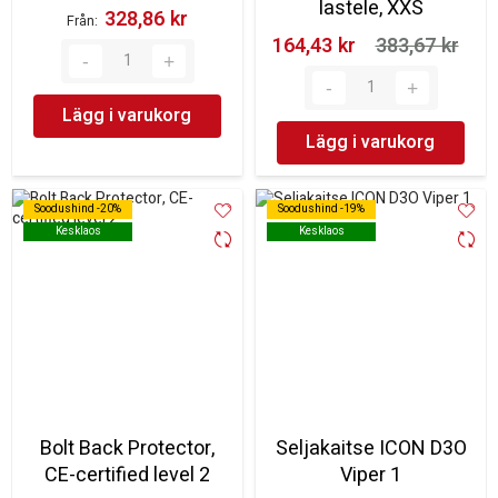
lastele, XXS
328,86 kr‎
Från
164,43 kr‎
383,67 kr‎
Lägg i varukorg
Lägg i varukorg
Soodushind -20%
Soodushind -20%
Soodushind -19%
Soodushind -19%
Kesklaos
Kesklaos
Kesklaos
Kesklaos
Bolt Back Protector,
Seljakaitse ICON D3O
CE-certified level 2
Viper 1