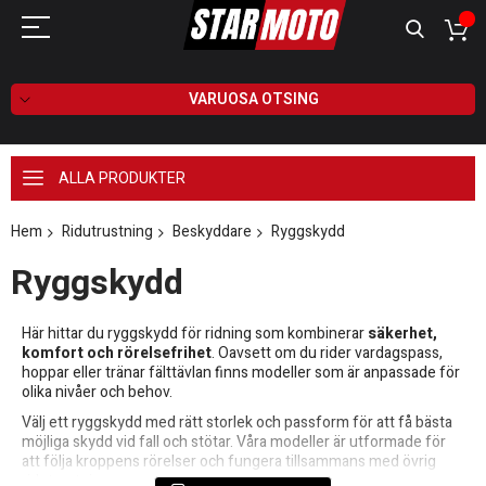
VARUOSA OTSING
ALLA PRODUKTER
Hem
Ridutrustning
Beskyddare
Ryggskydd
Ryggskydd
Här hittar du ryggskydd för ridning som kombinerar
säkerhet,
komfort och rörelsefrihet
. Oavsett om du rider vardagspass,
hoppar eller tränar fälttävlan finns modeller som är anpassade för
olika nivåer och behov.
Välj ett ryggskydd med rätt storlek och passform för att få bästa
möjliga skydd vid fall och stötar. Våra modeller är utformade för
att följa kroppens rörelser och fungera tillsammans med övrig
ridutrustning.