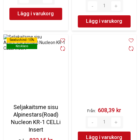
Lägg i varukorg
Lägg i varukorg
Soodushind -10%
Soodushind -10%
Kesklaos
Kesklaos
Seljakaitsme sisu
608,39 kr‎
Från
Alpinestars(Road)
Nucleon KR-1 CELLi
Insert
Lägg i varukorg