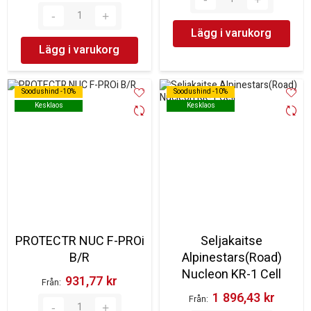
Lägg i varukorg
Lägg i varukorg
Soodushind -10%
Soodushind -10%
Soodushind -10%
Soodushind -10%
Kesklaos
Kesklaos
Kesklaos
Kesklaos
PROTECTR NUC F-PROi
Seljakaitse
B/R
Alpinestars(Road)
Nucleon KR-1 Cell
931,77 kr‎
Från
1 896,43 kr‎
Från