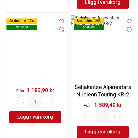
Lägg i varukorg
Soodushind -19%
Soodushind -19%
Soodushind -20%
Soodushind -20%
Kesklaos
Kesklaos
Kesklaos
Kesklaos
Seljakaitse Alpinestars
1 183,90 kr‎
Från
Nucleon Touring KR-2
1 589,49 kr‎
Från
Lägg i varukorg
Lägg i varukorg