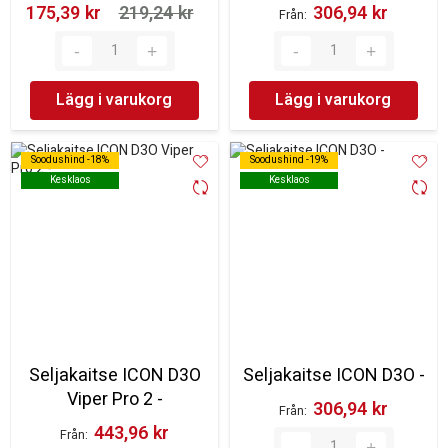
175,39 kr‎
219,24 kr‎
306,94 kr‎
Från
Lägg i varukorg
Lägg i varukorg
Soodushind -18%
Soodushind -18%
Soodushind -19%
Soodushind -19%
Kesklaos
Kesklaos
Kesklaos
Kesklaos
Seljakaitse ICON D3O
Seljakaitse ICON D3O -
Viper Pro 2 -
306,94 kr‎
Från
443,96 kr‎
Från