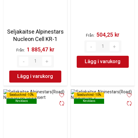
Seljakaitse Alpinestars
504,25 kr‎
Från
Nucleon Cell KR-1
1 885,47 kr‎
Från
Lägg i varukorg
Lägg i varukorg
Soodushind -10%
Soodushind -10%
Soodushind -10%
Soodushind -10%
Kesklaos
Kesklaos
Kesklaos
Kesklaos