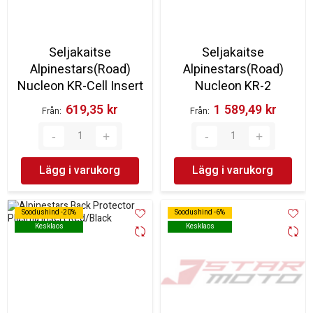
Seljakaitse
Seljakaitse
Alpinestars(Road)
Alpinestars(Road)
Nucleon KR-Cell Insert
Nucleon KR-2
619,35 kr‎
1 589,49 kr‎
Från
Från
Lägg i varukorg
Lägg i varukorg
Soodushind -20%
Soodushind -20%
Soodushind -6%
Soodushind -6%
Kesklaos
Kesklaos
Kesklaos
Kesklaos