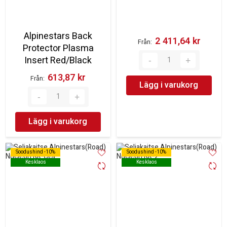
Alpinestars Back
2 411,64 kr‎
Från
Protector Plasma
Insert Red/Black
613,87 kr‎
Från
Lägg i varukorg
Lägg i varukorg
Soodushind -10%
Soodushind -10%
Soodushind -10%
Soodushind -10%
Kesklaos
Kesklaos
Kesklaos
Kesklaos