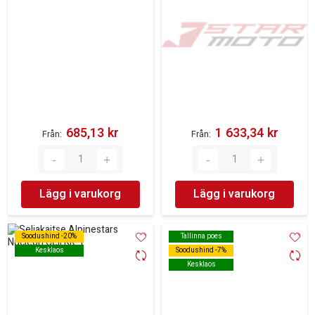
685,13 kr‎
1 633,34 kr‎
Från
Från
Lägg i varukorg
Lägg i varukorg
Soodushind -20%
Soodushind -20%
Tallinna poes
Tallinna poes
Kesklaos
Kesklaos
Soodushind -7%
Soodushind -7%
Kesklaos
Kesklaos