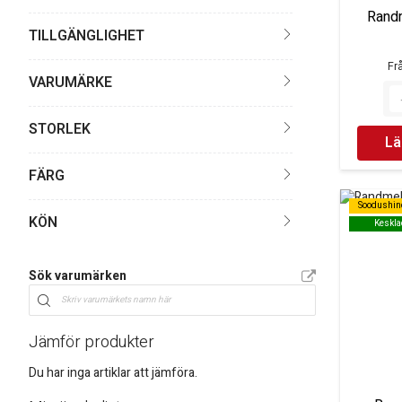
Rand
TILLGÄNGLIGHET
Fr
VARUMÄRKE
STORLEK
Lä
FÄRG
Soodushin
Soodushin
KÖN
Keskla
Keskla
Sök varumärken
Jämför produkter
Du har inga artiklar att jämföra.