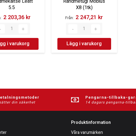
dmekaitse Leatt
Randmetugi Mobius
5.5
X8 (1tk)
2 203,36 kr‎
2 247,21 kr‎
n
Från
gg i varukorg
Lägg i varukorg
betalningsmetoder
Pengarna-tillbaka-gar
sätter din säkerhet
14 dagars pengarna-tillba
Produktinformation
eter
Våra varumärken