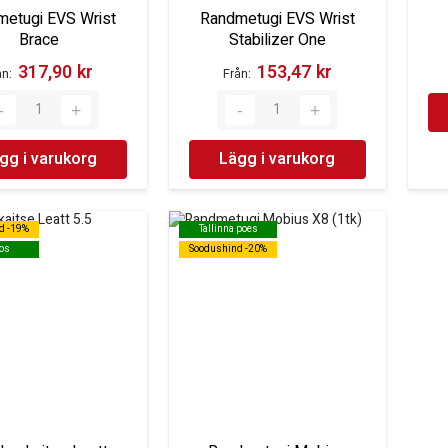
metugi EVS Wrist
Randmetugi EVS Wrist
Brace
Stabilizer One
317,90 kr‎
153,47 kr‎
ån
Från
gg i varukorg
Lägg i varukorg
d -19%
d -19%
Tallinna poes
Tallinna poes
os
os
Soodushind -20%
Soodushind -20%