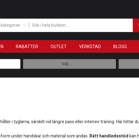
a kategorier
EN
RABATTER
OUTLET
VERKSTAD
BLOGG
Välj ...
åller i tyglarna, särskilt vid längre pass eller intensiv träning. Här hitta
ssform under handskar och material som andas.
Rätt handledsstöd
kan h