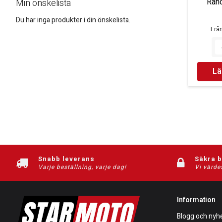
Ran
Min önskelista
Du har inga produkter i din önskelista.
Frå
Lä
Snabb leverans
Säkra 
Varje beställning, varje dag!
Vi värde
Information
Blogg och nyh