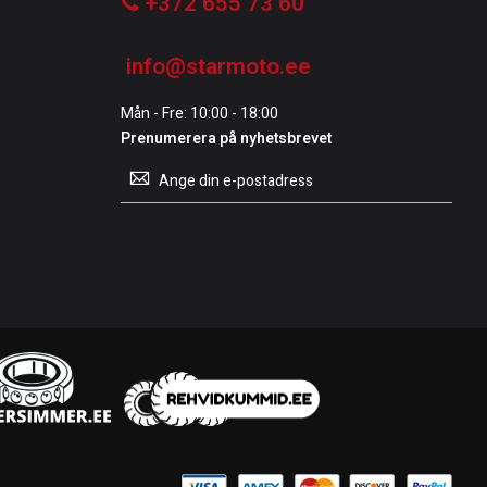
+372 655 73 60
info@starmoto.ee
Mån - Fre: 10:00 - 18:00
Prenumerera på nyhetsbrevet
Prenumerera
på
vårt
nyhetsbrev: