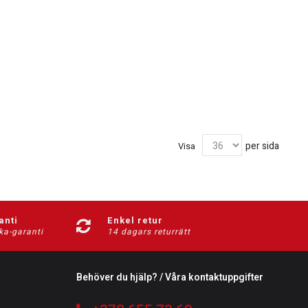
per sida
Visa
anti
Enkel retur
ka-garanti
14 dagars returrätt
Behöver du hjälp? / Våra kontaktuppgifter