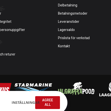
Delbetalning
r
Betalningsmetoder
tegritet
Leveranstider
 personuppgifter
Lagersaldo
Prislista för verkstad
Kontakt
och returer
AGREE
INSTÄLLNINGAR
ALL