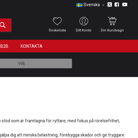
Svenska
Önskelista
Ditt Konto
Din Kundvagn
B2B
KONTAKTA
Välj ...
r du stöd som är framtagna för ryttare, med fokus på rörelsefrihet,
jälpa dig att minska belastning, förebygga skador och ge tryggare