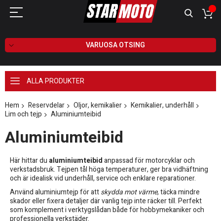
VARUOSA OTSING
ALLA PRODUKTER
Hem
Reservdelar
Oljor, kemikalier
Kemikalier, underhåll
Lim och tejp
Aluminiumteibid
Aluminiumteibid
Här hittar du
aluminiumteibid
anpassad för motorcyklar och
verkstadsbruk. Tejpen tål höga temperaturer, ger bra vidhäftning
och är idealisk vid underhåll, service och enklare reparationer.
Använd aluminiumtejp för att
skydda mot värme
, täcka mindre
skador eller fixera detaljer där vanlig tejp inte räcker till. Perfekt
som komplement i verktygslådan både för hobbymekaniker och
professionella verkstäder.