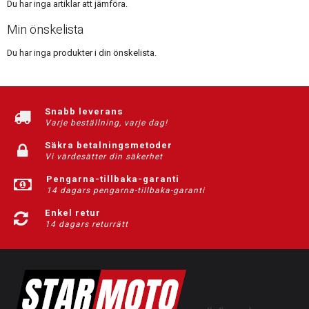
Du har inga artiklar att jämföra.
Min önskelista
Du har inga produkter i din önskelista.
Snabb leverans
Varje beställning, varje dag!
Säkra betalningsmetoder
Vi värdesätter din säkerhet
Pengarna-tillbaka-garanti
14 dagars pengarna-tillbaka-garanti
Enkel retur
14 dagars returrätt